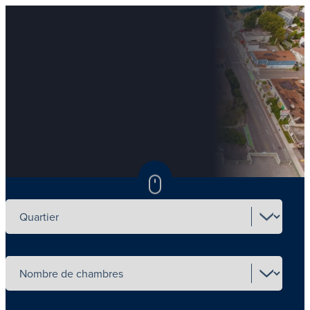
Select neighbourhood
Select number of beds