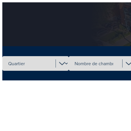
Select neighbourhood
Select number of beds