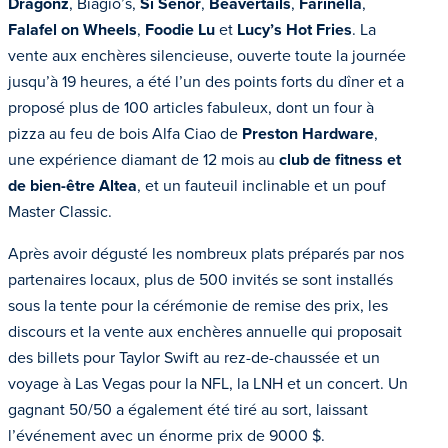
Dragonz
, Biagio’s,
Si Senor
,
Beavertails
,
Farinella
,
Falafel on Wheels
,
Foodie Lu
et
Lucy’s Hot Fries
. La
vente aux enchères silencieuse, ouverte toute la journée
jusqu’à 19 heures, a été l’un des points forts du dîner et a
proposé plus de 100 articles fabuleux, dont un four à
pizza au feu de bois Alfa Ciao de
Preston Hardware
,
une expérience diamant de 12 mois au
club de fitness et
de bien-être Altea
, et un fauteuil inclinable et un pouf
Master Classic.
Après avoir dégusté les nombreux plats préparés par nos
partenaires locaux, plus de 500 invités se sont installés
sous la tente pour la cérémonie de remise des prix, les
discours et la vente aux enchères annuelle qui proposait
des billets pour Taylor Swift au rez-de-chaussée et un
voyage à Las Vegas pour la NFL, la LNH et un concert. Un
gagnant 50/50 a également été tiré au sort, laissant
l’événement avec un énorme prix de 9000 $.