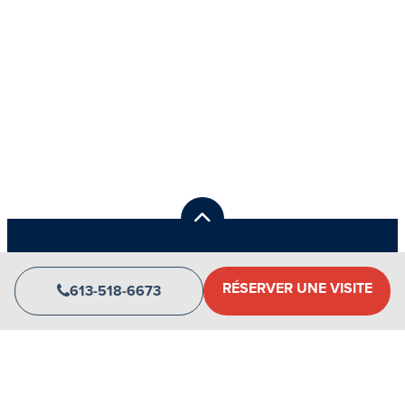
See Maps & Directions
Voir les cartes et les directions
RÉSERVER UNE VISITE
613-518-6673