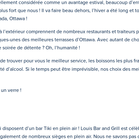
rsellement considérée comme un avantage estival, beaucoup d’en
s fort que nous ! Il va faire beau dehors, l’hiver a été long et tou
ada, Ottawa !
à l’extérieur comprennent de nombreux restaurants et traiteurs po
ques-unes des meilleures terrasses d’Ottawa. Avec autant de choi
e soirée de détente ? Oh, l’humanité !
l de trouver pour vous le meilleur service, les boissons les plus f
té d’alcool. Si le temps peut être imprévisible, nos choix des mei
 un verre !
disposent d’un bar Tiki en plein air ! Louis Bar and Grill est cél
 également de nombreux sièges en plein air. Nous ne savons pas c