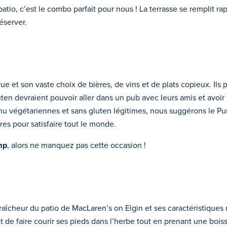
 patio, c’est le combo parfait pour nous ! La terrasse se remplit 
éserver.
rue et son vaste choix de bières, de vins et de plats copieux. I
ten devraient pouvoir aller dans un pub avec leurs amis et avoir
enu végétariennes et sans gluten légitimes, nous suggérons le P
ires pour satisfaire tout le monde.
mp
, alors ne manquez pas cette occasion !
îcheur du patio de MacLaren’s on Elgin et ses caractéristiques nat
et de faire courir ses pieds dans l’herbe tout en prenant une boiss