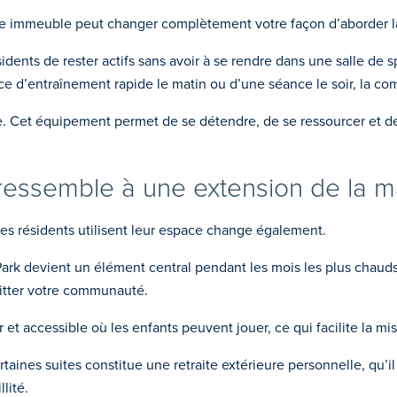
tre immeuble peut changer complètement votre façon d’aborder l
ents de rester actifs sans avoir à se rendre dans une salle de spo
nce d’entraînement rapide le matin ou d’une séance le soir, la co
. Cet équipement permet de se détendre, de se ressourcer et de 
i ressemble à une extension de la 
les résidents utilisent leur espace change également.
 Park devient un élément central pendant les mois les plus chau
quitter votre communauté.
r et accessible où les enfants peuvent jouer, ce qui facilite la mi
ines suites constitue une retraite extérieure personnelle, qu’il so
lité.