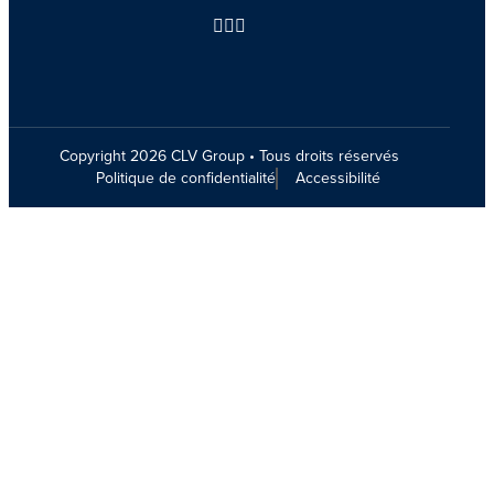
Instagram
LinkedIn
Facebook
Copyright 2026 CLV Group • Tous droits réservés
Politique de confidentialité
Accessibilité