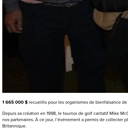
1 665 000 $
recueillis pour les organismes de bienfaisance d
Depuis sa création en 1998, le tournoi de golf caritatif Mike 
nos partenaires. À ce jour, l’événement a permis de collecter 
Britannique.