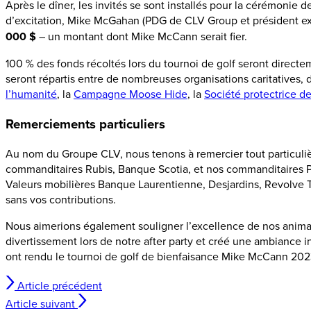
Après le dîner, les invités se sont installés pour la cérémonie 
d’excitation, Mike McGahan (PDG de CLV Group et président exéc
000 $
– un montant dont Mike McCann serait fier.
100 % des fonds récoltés lors du tournoi de golf seront direc
seront répartis entre de nombreuses organisations caritatives,
l’humanité
, la
Campagne Moose Hide
, la
Société protectrice d
Remerciements particuliers
Au nom du Groupe CLV, nous tenons à remercier tout particul
commanditaires Rubis, Banque Scotia, et nos commanditaires P
Valeurs mobilières Banque Laurentienne, Desjardins, Revolve T
sans vos contributions.
Nous aimerions également souligner l’excellence de nos anim
divertissement lors de notre after party et créé une ambiance in
ont rendu le tournoi de golf de bienfaisance Mike McCann 202
Article précédent
Article suivant