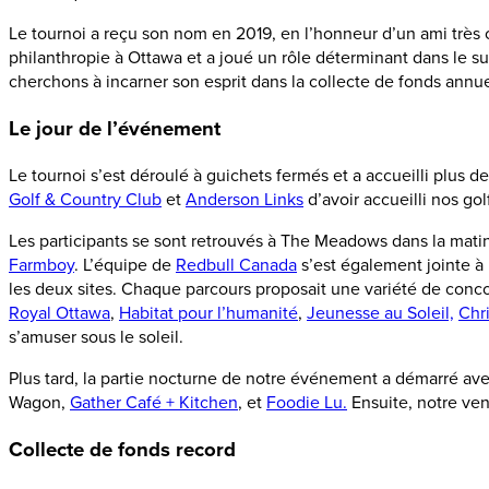
Le tournoi a reçu son nom en 2019, en l’honneur d’un ami trè
philanthropie à Ottawa et a joué un rôle déterminant dans le su
cherchons à incarner son esprit dans la collecte de fonds an
Le jour de l’événement
Le tournoi s’est déroulé à guichets fermés et a accueilli plus
Golf & Country Club
et
Anderson Links
d’avoir accueilli nos go
Les participants se sont retrouvés à The Meadows dans la matiné
Farmboy
. L’équipe de
Redbull Canada
s’est également jointe à 
les deux sites. Chaque parcours proposait une variété de conco
Royal Ottawa
,
Habitat pour l’humanité
,
Jeunesse au Soleil,
Chri
s’amuser sous le soleil.
Plus tard, la partie nocturne de notre événement a démarré av
Wagon,
Gather Café + Kitchen
, et
Foodie Lu.
Ensuite, notre ven
Collecte de fonds record