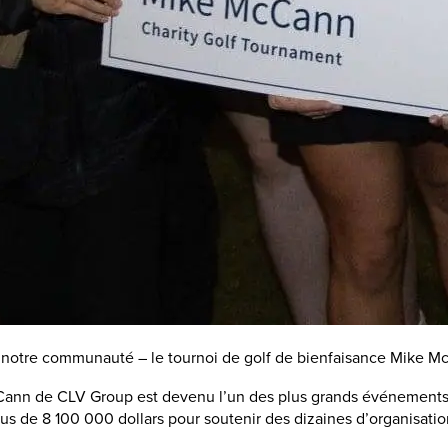
e notre communauté – le tournoi de golf de bienfaisance Mike M
McCann de CLV Group est devenu l’un des plus grands événements 
plus de 8 100 000 dollars pour soutenir des dizaines d’organisat