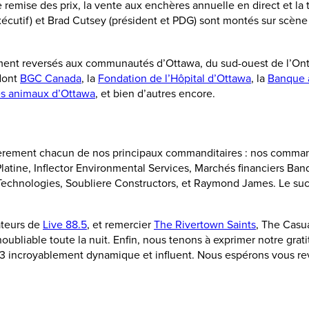
de remise des prix, la vente aux enchères annuelle en direct et l
utif) et Brad Cutsey (président et PDG) sont montés sur scène po
tement reversés aux communautés d’Ottawa, du sud-ouest de l’Ont
 dont
BGC Canada
, la
Fondation de l’Hôpital d’Ottawa
, la
Banque 
es animaux d’Ottawa
, et bien d’autres encore.
ièrement chacun de nos principaux commanditaires : nos comman
latine, Inflector Environmental Services, Marchés financiers B
echnologies, Soubliere Constructors, et Raymond James. Le succ
ateurs de
Live 88.5
, et remercier
The Rivertown Saints
, The Casu
oubliable toute la nuit. Enfin, nous tenons à exprimer notre grat
3 incroyablement dynamique et influent. Nous espérons vous rev