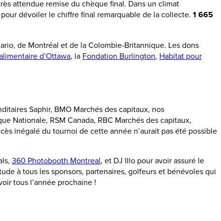
a très attendue remise du chèque final. Dans un climat
ur dévoiler le chiffre final remarquable de la collecte.
1 665
ario, de Montréal et de la Colombie-Britannique. Les dons
alimentaire d’Ottawa
, la
Fondation Burlington
,
Habitat pour
ditaires Saphir, BMO Marchés des capitaux, nos
anque Nationale, RSM Canada, RBC Marchés des capitaux,
ès inégalé du tournoi de cette année n’aurait pas été possible
als,
360 Photobooth Montreal
, et DJ Illo pour avoir assuré le
itude à tous les sponsors, partenaires, golfeurs et bénévoles qui
oir tous l’année prochaine !