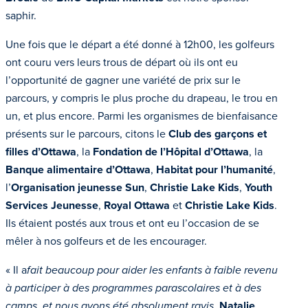
saphir.
Une fois que le départ a été donné à 12h00, les golfeurs
ont couru vers leurs trous de départ où ils ont eu
l’opportunité de gagner une variété de prix sur le
parcours, y compris le plus proche du drapeau, le trou en
un, et plus encore. Parmi les organismes de bienfaisance
présents sur le parcours, citons le
Club des garçons et
filles d’Ottawa
, la
Fondation de l’Hôpital d’Ottawa
, la
Banque alimentaire d’Ottawa
,
Habitat pour l’humanité
,
l’
Organisation jeunesse Sun
,
Christie Lake Kids
,
Youth
Services Jeunesse
,
Royal Ottawa
et
Christie Lake Kids
.
Ils étaient postés aux trous et ont eu l’occasion de se
mêler à nos golfeurs et de les encourager.
« Il a
fait beaucoup pour aider les enfants à faible revenu
à participer à des programmes parascolaires et à des
camps, et nous avons été absolument ravis
.
Natalie