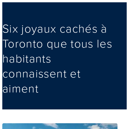
Six joyaux cachés à
Toronto que tous les
habitants
connaissent et
aiment