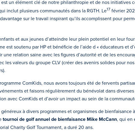
st un élément clé de notre philanthropie et de nos initiatives 
17
 qui inclut plusieurs communautés dans la RGTH. Le
février 202
vantage sur le travail inspirant qu’ils accomplissent pour per
ants et aux jeunes d’atteindre leur plein potentiel en leur fou
e est soutenu par HP et bénéficie de l’aide d « éducateurs et d’o
r une relation saine avec les figures d’autorité et de les encoura
c les valeurs du groupe CLV (créer des avenirs solides pour no
s).
u programme ComKids, nous avons toujours été de fervents parti
énements et faisons régulièrement du bénévolat dans diverses o
ion avec ComKids et d’avoir un impact au sein de la communaut
t généreux à divers programmes et organismes de bienfaisance à 
re
tournoi de golf annuel de bienfaisance Mike McCann
, qui en
rial Charity Golf Tournament, a duré 20 ans.