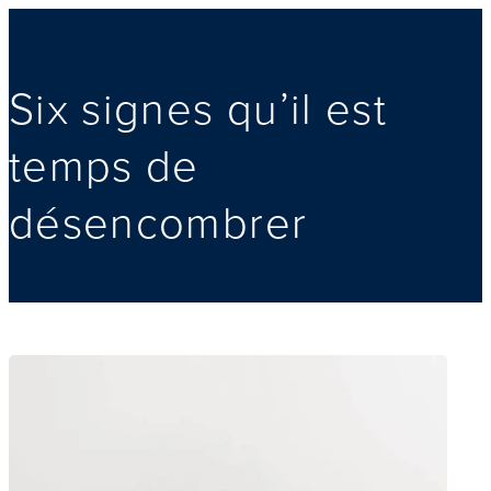
Six signes qu’il est
temps de
désencombrer